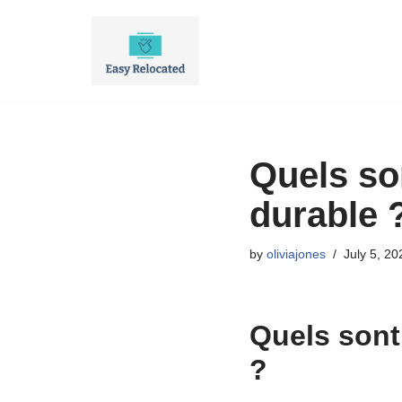
Skip
to
content
Quels so
durable 
by
oliviajones
July 5, 20
Quels sont
?