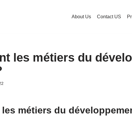
About Us
Contact US
Pr
nt les métiers du déve
?
22
 les métiers du développeme