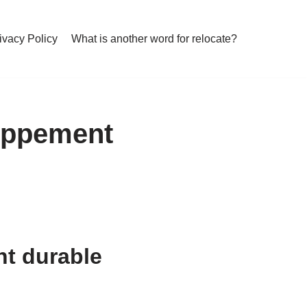
ivacy Policy
What is another word for relocate?
loppement
nt durable