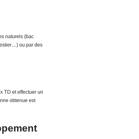
es naturels (bac
restier…) ou par des
ux TD et effectuer un
enne obtenue est
oppement